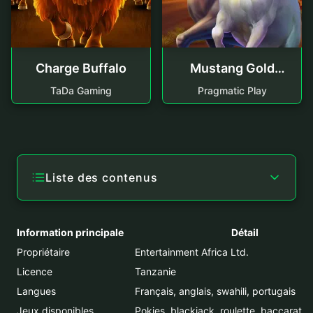
Charge Buffalo
Mustang Gold
Megaways
TaDa Gaming
Pragmatic Play
Liste des contenus
Information principale
Détail
Propriétaire
Entertainment Africa Ltd.
Licence
Tanzanie
Langues
Français, anglais, swahili, portugais
Jeux disponibles
Pokies, blackjack, roulette, baccarat, l