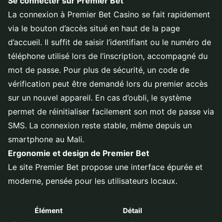
Se connecter sur Premier Bet
La
connexion
à Premier Bet Casino se fait rapidement
via le bouton d’accès situé en haut de la page
d’accueil. Il suffit de saisir l’identifiant ou le numéro de
téléphone utilisé lors de l’inscription, accompagné du
mot de passe. Pour plus de sécurité, un code de
vérification peut être demandé lors du premier accès
sur un nouvel appareil. En cas d’oubli, le système
permet de réinitialiser facilement son mot de passe via
SMS. La connexion reste stable, même depuis un
smartphone au Mali.
Ergonomie et design de Premier Bet
Le site Premier Bet propose une interface épurée et
moderne, pensée pour les utilisateurs locaux.
Élément
Détail