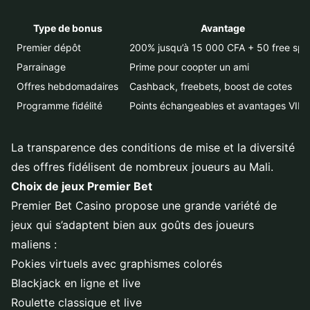
Type de bonus
Avantage
Premier dépôt
200% jusqu’à 15 000 CFA + 50 free spi
Parrainage
Prime pour coopter un ami
Offres hebdomadaires
Cashback, freebets, boost de cotes
Programme fidélité
Points échangeables et avantages VIP
La transparence des conditions de mise et la diversité
des offres fidélisent de nombreux joueurs au Mali.
Choix de jeux Premier Bet
Premier Bet Casino propose une grande variété de
jeux qui s’adaptent bien aux goûts des joueurs
maliens :
Pokies virtuels avec graphismes colorés
Blackjack en ligne et live
Roulette classique et live