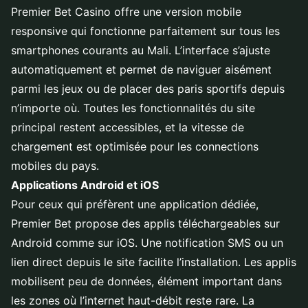
Premier Bet Casino offre une version mobile
responsive qui fonctionne parfaitement sur tous les
smartphones courants au Mali. L’interface s’ajuste
automatiquement et permet de naviguer aisément
parmi les jeux ou de placer des paris sportifs depuis
n’importe où. Toutes les fonctionnalités du site
principal restent accessibles, et la vitesse de
chargement est optimisée pour les connections
mobiles du pays.
Applications Android et iOS
Pour ceux qui préfèrent une application dédiée,
Premier Bet propose des applis téléchargeables sur
Android comme sur iOS. Une notification SMS ou un
lien direct depuis le site facilite l’installation. Les applis
mobilisent peu de données, élément important dans
les zones où l’internet haut-débit reste rare. La