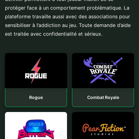
protéger face à un comportement problématique. La
plateforme travaille aussi avec des associations pour
sensibiliser à l’addiction au jeu. Toute demande d’aide
est traitée avec confidentialité et sérieux.
Rogue
Combat Royale