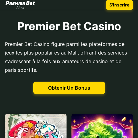
S'inscrire
Premier Bet Casino
Premier Bet Casino figure parmi les plateformes de
jeux les plus populaires au Mali, offrant des services
s’adressant à la fois aux amateurs de casino et de
paris sportifs.
Obtenir Un Bonus