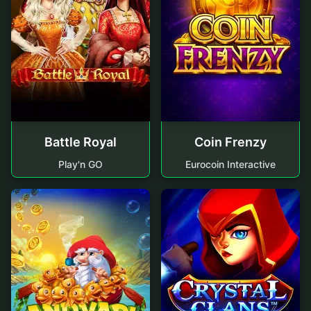
Battle Royal
Coin Frenzy
Play'n GO
Eurocoin Interactive