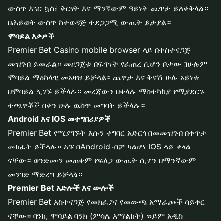
ውስጥ እግር ኳስ፣ ቅርፃት እና ማንኛውም ዓይነት ጨዋታ ይለቀቅላል።
በሕይወት ውስጥ ከተወዳጅ ተደጋጋሚ ውጤት ይታያል።
ሞባይል እቃዎች
Premier Bet Casino mobile browser ላይ በተስተናጋጅ
መዝገብ ይመራል። መዘጋጀቱ በፍጥነት የፈጠረ ሲሆን ቦታው በሁሉም
ሞባይል ማዕከላዊ መአዛዝ ይቻላል። ጨዋታ እና ቅናሽ ሁሉ አይነቱ
በሞባይል ሊገኙ ይችላሉ። መረጃውን በቀላሉ ማስተካከያ የሚያደርጉ
ተጫዋቾች በቀን ሁሉ ዉስጥ መግባት ይችላሉ።
Android እና IOS መተግበሪያዎች
Premier Bet የሚያገኙት እሱን ተግባር አድርጎ በመመዝገብ በቀጥታ
መክፈት ይችላሉ። አፑ በAndroid ብቻ ካልሆነ IOS ላይ ቀላል
ናቸው። ወንድሙን መጠቀም የፍለጋ ውጤት ሲሆን በማንኛውም
መንገድ ማድረግ ይቻላል።
Premier Bet እድሎች እና ውሎች
Premier Bet አስተናጋጅ የመክፈያና የመውጫ አማራጮች ሳይቀር
ናቸው። ባንክ, ሞባይል ባንክ (ምሳሌ አማልክት) ወይም አዲስ