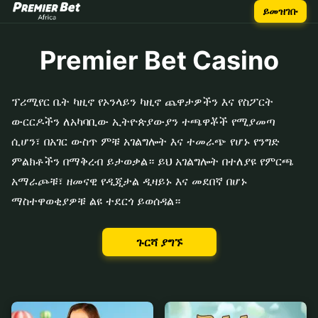
ይመዝገቡ
Premier Bet Casino
ፕሪሚየር ቤት ካዚኖ የኦንላይን ካዚኖ ጨዋታዎችን እና የስፖርት
ውርርዶችን ለአካባቢው ኢትዮጵያውያን ተጫዋቾች የሚያመጣ
ሲሆን፣ በአገር ውስጥ ምቹ አገልግሎት እና ተመራጭ የሆኑ የንግድ
ምልክቶችን በማቅረብ ይታወቃል። ይህ አገልግሎት በተለያዩ የምርጫ
አማራጮቹ፣ ዘመናዊ የዲጂታል ዲዛይኑ እና መደበኛ በሆኑ
ማስተዋወቂያዎቹ ልዩ ተደርጎ ይወሰዳል።
ጉርሻ ያግኙ