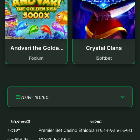
Andvari the Golden
Crystal Clans
Fish
Foxium
iSoftbet
የይዘት ዝርዝር
ካሲኖ መረጃ
ዝርዝር
ትርጉም
Premier Bet Casino Ethiopia (የኢትዮጵያ ለተወካዩ)
ተመካከል ቦታ
ኦንላይን, ኢትዮጵያ