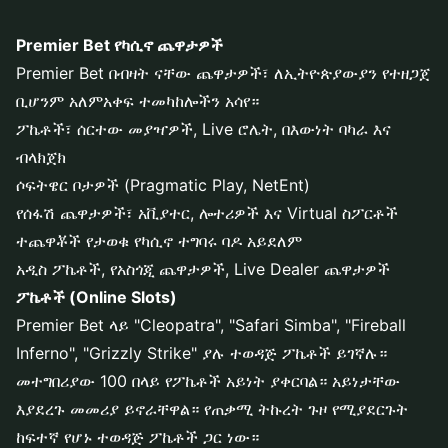
Premier Bet የካሲኖ ጨዋታዎች
Premier Bet በብዛት ናቸው ጨዋታዎች፣ ለኢትዮጵያውያን የተዘጋጀ
ቢሆንም አለምአቀፍ ተመካከሎችን አሳየ።
ፖኬቶች፣ ሰርተው መያዣዎች, Live ሮሌት, በእውነት ባካራ እና
ብላክጀክ
ሶፍትዌር ቦታዎች (Pragmatic Play, NetEnt)
የሰፋሽ ጨዋታዎች፣ አቪያተር, ሎተሪዎች እና Virtual ስፖርቶች
ተጨዋቾች የታወቁ የካሲኖ ተግባሩ ባዶ አይደለም
አዲስ ፖኬቶች, የአስጎጂ ጨዋታዎች, Live Dealer ጨዋታዎች
ፖኬቶች (Online Slots)
Premier Bet ላይ "Cleopatra", "Safari Simba", "Fireball
Inferno", "Grizzly Strike" ያሉ ተወዳጅ ፖኬቶች ይገኛሉ።
መተግበሪያው 100 በላይ የፖኬቶች አይነት ያቀርባል። አይነታቸው
እያደረጉ መመሪያ ይኖራቸዋል። የጠቃሚ ትኩረት ጉዞ የሚያደርጉት
ከፍተኛ የሆኑ ተወዳጅ ፖኬቶች ጋር ነው።