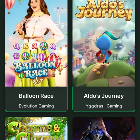
Balloon Race
Aldo’s Journey
Evolution Gaming
Yggdrasil Gaming