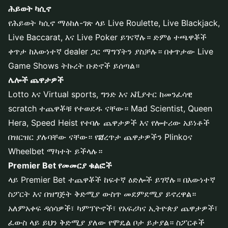
ሕይወት ካሲኖ
የሕይወት ካሲኖ ማዕከለ-ገጽ ላይ Live Roulette, Live Blackjack,
Live Baccarat, እና Live Poker ይገናኛሉ። ድምፅ ተጫዋቾች
ቀጥታ ከእውነተኛ dealer ጋር ማግኘትን ያስቻሉ። በቀጥታው
Live
Game Shows
ትኩረት ቡድኖች ይሰጣል።
ሌሎች ጨዋታዎች
Lotto እና Virtual sports, ግንድ እና አቪያተር ከመንፈሳዊ
scratch ተጨዋቾቹ የተወደዱ ናቸው። Mad Scientist, Queen
Hera, Speed Heist የተባሉ ጨዋታዎች እና የሎተሪው አይነቶች
በዝርዝር ያሉባቸው ናቸው። የສረጥታ ጨዋታዎችን Plinkoና
Wheelbet ማካተት ይችላሉ።
Premier Bet የመመርያ ቁልፎች
ላይ Premier Bet ተጨዋቾች ከፍተኛ ዕድሎች ይገኛሉ። በእውነተኛ
ስፖርት እና በዝግጅት ቅድሚያ ውስጥ መደምደሚያ ይኖረዋል።
አለምአቀፍ ዳሰሳዎች፣ ካምፕዮኖች፣ የአፍሪካና ኢትዮጵያ ጨዋታዎች፣
ፈውስ ላይ ይህን ቅድሚያ ያለው የሞዴል ቦታ ይታያል። ስፖርቶች